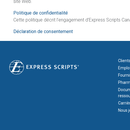
site Web.
Politique de confidentialité
Cette politique décrit l’engagement d’Express Scripts Can
Déclaration de consentement
FOOT
Client
Employ
Fourni
Pharm
Docume
resso
Carriè
Nous j