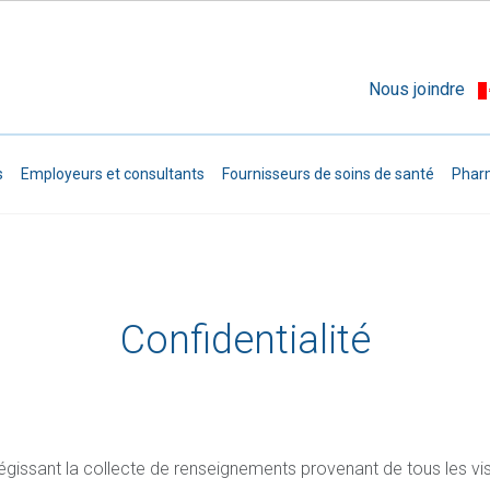
Aller au contenu principal
Nous joindre
ondary Navigation
s
Employeurs et consultants
Fournisseurs de soins de santé
Phar
Confidentialité
s régissant la collecte de renseignements provenant de tous les vi