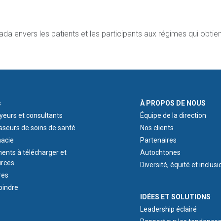
ada envers les patients et les participants aux régimes qui obtie
ER 1
ABOUT US
s
À PROPOS DE NOUS
eurs et consultants
Équipe de la direction
sseurs de soins de santé
Nos clients
acie
Partenaires
nts à télécharger et
Autochtones
urces
Diversité, équité et inclusi
res
oindre
IDEAS & INSIGHTS
IDÉES ET SOLUTIONS
Leadership éclairé