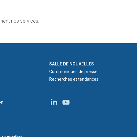
nnent nos services.
NEWS ROOM
SALLE DE NOUVELLES
Communiqués de presse
Recherches et tendances
on