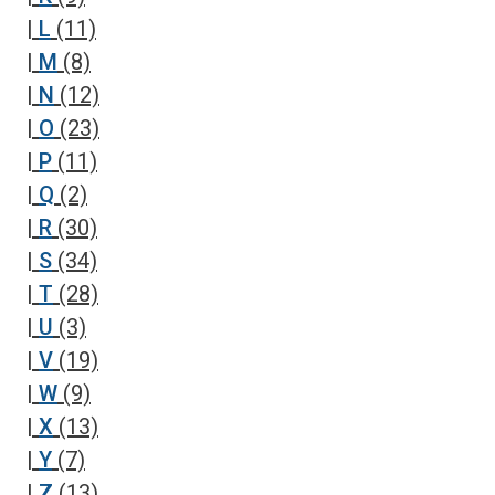
|
L
(11)
|
M
(8)
|
N
(12)
|
O
(23)
|
P
(11)
|
Q
(2)
|
R
(30)
|
S
(34)
|
T
(28)
|
U
(3)
|
V
(19)
|
W
(9)
|
X
(13)
|
Y
(7)
|
Z
(13)