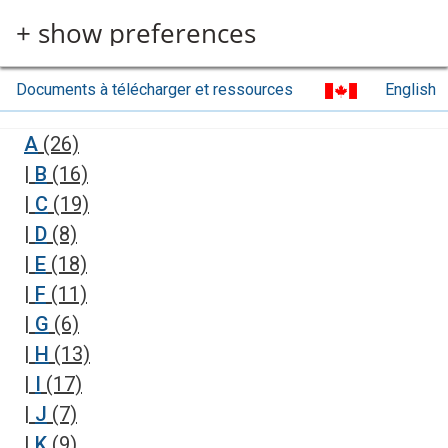
Aller au contenu principal
+ show preferences
Documents à télécharger et ressources
English
A
(26)
|
B
(16)
|
C
(19)
|
D
(8)
|
E
(18)
|
F
(11)
|
G
(6)
|
H
(13)
|
I
(17)
|
J
(7)
|
K
(9)