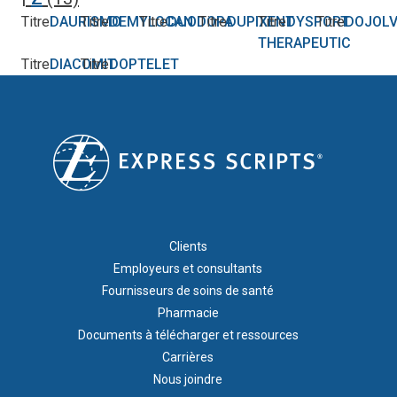
Titre
DAURISMO
Titre
DEMYLOCAN
Titre
DUODOPA
Titre
DUPIXENT
Titre
DYSPORT
Titre
DOJOLV
THERAPEUTIC
Titre
DIACOMIT
Titre
DOPTELET
FOOTER 1
Clients
Employeurs et consultants
Fournisseurs de soins de santé
Pharmacie
Documents à télécharger et ressources
Carrières
Nous joindre