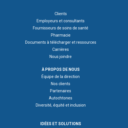
FOOTER 1
Clients
Employeurs et consultants
Fournisseurs de soins de santé
Pharmacie
Documents à télécharger et ressources
Carrières
Nous joindre
ABOUT US
À PROPOS DE NOUS
Équipe de la direction
Nos clients
Partenaires
Autochtones
Diversité, équité et inclusion
IDEAS & INSIGHTS
IDÉES ET SOLUTIONS