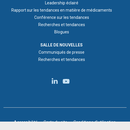
Leadership éclairé
Rapport sur les tendances en matière de médicaments
Conférence sur les tendances
Recherches et tendances
Blogues
NEWS ROOM
SALLE DE NOUVELLES
Communiqués de presse
Recherches et tendances
BOTTOM FOOTER
Accessibilité
Carte du site
Conditions d'utilisation
Confidentialité
Ligne directe antifraude